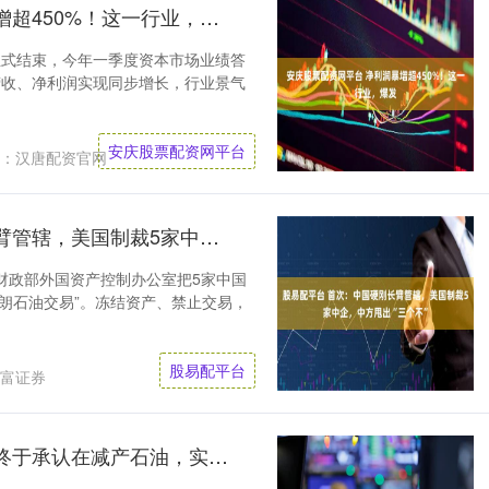
安庆股票配资网平台 净利润暴增超450%！这一行业，爆发
正式结束，今年一季度资本市场业绩答
营收、净利润实现同步增长，行业景气
安庆股票配资网平台
：汉唐配资官网
股易配平台 首次：中国硬刚长臂管辖，美国制裁5家中企，中方甩出“三个不”
财政部外国资产控制办公室把5家中国
伊朗石油交易”。冻结资产、禁止交易，
股易配平台
富证券
中融证券官网 危机加深：伊朗终于承认在减产石油，实现了美军封锁第三阶段目标