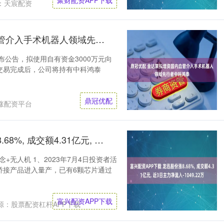
聚财配资APP下载
：天宸配资
鼎冠优配 金达莱拟增资国内血管介入手术机器人领域先行者中科鸿泰
布公告，拟使用自有资金3000万元向
交易完成后，公司将持有中科鸿泰
鼎冠优配
涨配资平台
富兴配资APP下载 龙迅股份涨8.68%, 成交额4.31亿元, 近3日主力净流入-1049.22万
+无人机 1、2023年7月4日投资者活
桥接产品进入量产，已有6颗芯片通过
富兴配资APP下载
源：股票配资杠杆APP下载