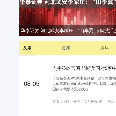
华泰证券 河北武安李家庄：“山李冀”市集激活
头条
最新
最热
【阻断美国对5家中企制裁，这个力度很
08-05
是依靠着他国的金融机构帮助制裁，如
国的制裁根本无法执行....
查看：
138
分类：
实配网配资
来源