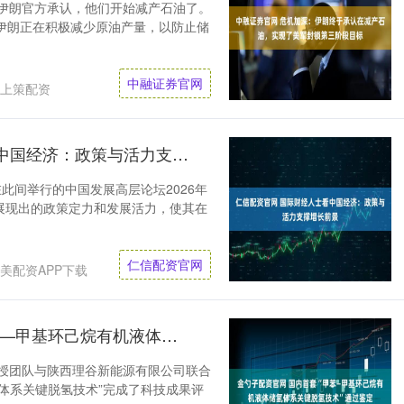
 伊朗官方承认，他们开始减产石油了。
伊朗正在积极减少原油产量，以防止储
中融证券官网
上策配资
仁信配资官网 国际财经人士看中国经济：政策与活力支撑增长前景
在此间举行的中国发展高层论坛2026年
展现出的政策定力和发展活力，使其在
仁信配资官网
美配资APP下载
金勺子配资官网 国内首套“甲苯—甲基环己烷有机液体储氢体系关键脱氢技术”通过鉴定
教授团队与陕西理谷新能源有限公司联合
体系关键脱氢技术”完成了科技成果评