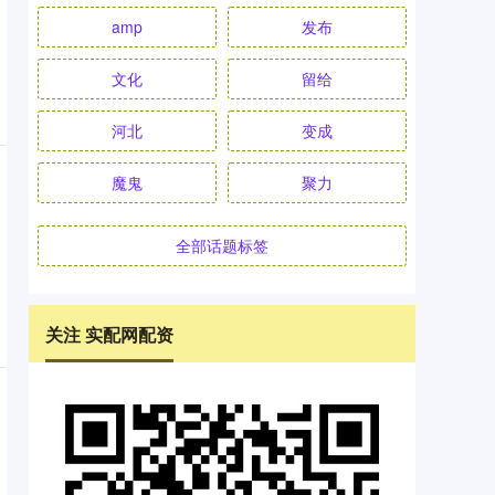
amp
发布
文化
留给
河北
变成
魔鬼
聚力
全部话题标签
关注 实配网配资