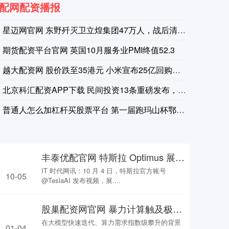
配网配资播报
星迈网官网 东野歼灭卫立煌集团47万人，战后清点：只缴获不到
期货配资平台官网 英国10月服务业PMI终值52.3
越大配资网 股价跌至35港元 小米宣布25亿回购：对自身前景
北京科汇配资APP下载 民间投资13条重磅发布，机动车又一国
普通人怎么加杠杆买股票平台 第一届跑玛山杯鄂州棋王赛在国庆节
丰泰优配官网 特斯拉 Optimus 展示功夫绝技，马斯克称由 AI 驱动非遥控
IT 时代网讯：10 月 4 日，特斯拉官方账号
10-05
@TeslaAI 发布视频，展....
股巢配资网官网 暴力计算触及极限，算力进入系统工程时代 业内：基于生态的开放架构有望成为最优解
在大模型快速迭代、算力需求指数级攀升的背景
01-04