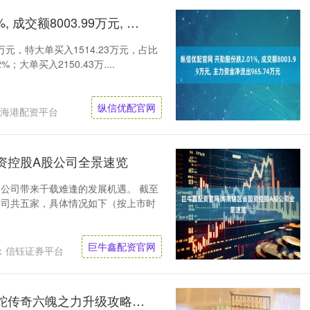
纵信优配官网 开勒股份跌2.01%, 成交额8003.99万元, 主力资金净流出965.74万元
万元，特大单买入1514.23万元，占比
%；大单买入2150.43万....
纵信优配官网
海港配资平台
资控股A股公司全景速览
公司带来千载难逢的发展机遇。 截至
公司共五家，具体情况如下（按上市时
巨牛鑫配资官网
：信钰证券平台
配资炒股公司平台 猎魔无双白蛇传奇六魄之力升级攻略！洪荒传奇封神赦令怎么获得？