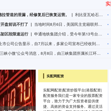
实
德拉管道的泄漏，经修复后已恢复运营。
利比亚瓦哈石油公司称已控制扎库特-锡德拉管道的泄漏，经修复后已恢复运营。
市开盘前说不打了
当地时间8月6日，美国民主党籍联邦参议员克里斯·墨菲表示，总统特朗普通常会在周日晚上或周一早上，也就是股市开盘前，宣布美伊战事即将结束。但战火已持续了六个月。（澎湃）
高架区段限速运行
申通地铁集团介绍，受今年第13号台风“白海豚”影响，为确保轨道交通运营安全，上海地铁实施运营调整：8月9日运营开始起，3号线、浦江线全线限速运行；1号线、2号线、4号线、5号线、6号线、7号线、8号线、9号线、10号线、11号线、16号线、17号线、市域机场线地面、高架区段限速运行，同时，16号线取消大站车，列车站站停靠。全网络其他线路区段正常运行。上海地铁将密切关注台风路径变化，根据风速、雨量和对运营影响程度等实际情况，动态调整列车开行方案，遇紧急情况或将采取停运措施，保障乘客安全出行。请市民乘客留意官方发布的运营信息。（上海发布）
上市公司公告显示，自7月以来，多家公司宣布已经收到美国关税退税。根据美国最高法院今年2月裁定，《国际紧急经济权力法》不授权总统征收大规模关税。美国国际贸易法院随后下令海关办理相关退款。海关与边境保护局4月20日启动第一阶段退款工作，首批退款于5月11日前后发放。美国海关与边境保护局官员本月4日披露的信息显示，截至7月底，该部门已处理完毕约1000亿美元关税的退款流程并把相关信息提供给财政部用于付款。（中新社）
据“三峡小微”公众号消息，8月8日，由三峡集团所属长江环保集团、武汉市水务集团等共同投资建设的华中地区规模最大的“双膜”工艺应急水厂——武汉梁子湖应急水厂并网通水，标志着武汉市江南区域正式构建起“一江一湖”双水源互为备援、灵活调度的供水新格局，为片区660万市民用水安全提供坚实保障。
实配网配资
实配网配资|配资炒股平台|港股配资|
配资服务我们是一家专业的股票配资
平台，致力于为广大投资者提供便
捷、高效的资金支持服务。通过灵活